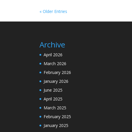
« Older Entries
Archive
April 2026
March 2026
February 2026
January 2026
June 2025
April 2025
March 2025
February 2025
January 2025