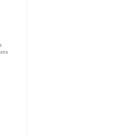
à
cette