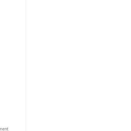
ement