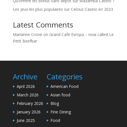
Qu’offrent les bonus sans dépôt sur Wazamba Casino ?
Les jeux les plus populaires sur Celcius Casino en 2023
Latest Comments
Marianne Crone
on
Grand Café Evropa – now called Le
Petit Beefbar
Archive
Categories
April 2026
American Food
March 2026
Asian food
February 2026
Blog
January 2026
Fine Dining
June 2025
Food