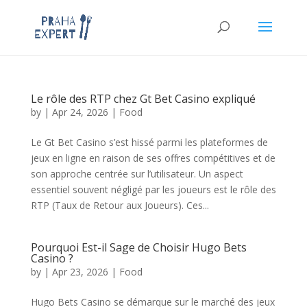
Le rôle des RTP chez Gt Bet Casino expliqué
by
|
Apr 24, 2026
|
Food
Le Gt Bet Casino s’est hissé parmi les plateformes de
jeux en ligne en raison de ses offres compétitives et de
son approche centrée sur l’utilisateur. Un aspect
essentiel souvent négligé par les joueurs est le rôle des
RTP (Taux de Retour aux Joueurs). Ces...
Pourquoi Est-il Sage de Choisir Hugo Bets
Casino ?
by
|
Apr 23, 2026
|
Food
Hugo Bets Casino se démarque sur le marché des jeux