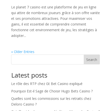
Le planet 7 casino est une plateforme de jeu en ligne
qui attire de nombreux joueurs grâce à son offre variée
et ses promotions attractives. Pour maximiser vos
gains, il est essentiel de comprendre comment
fonctionne cet environnement de jeu, les stratégies à
adopter...
« Older Entries
Search
Latest posts
Le rôle des RTP chez Gt Bet Casino expliqué
Pourquoi Est-il Sage de Choisir Hugo Bets Casino ?
Quelles sont les commissions sur les retraits chez
Deloro Casino ?